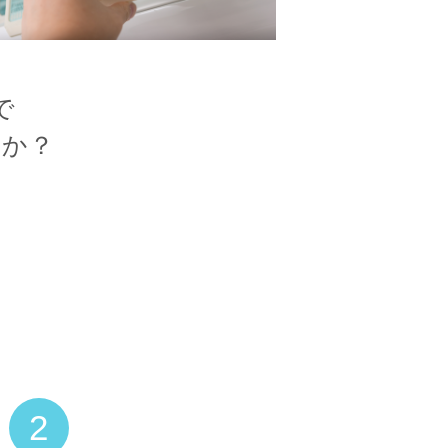
で
んか？
2